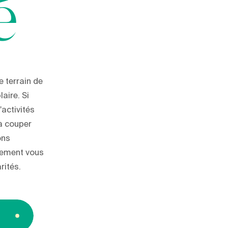
é
 terrain de
laire. Si
'activités
à couper
ons
nement vous
rités.