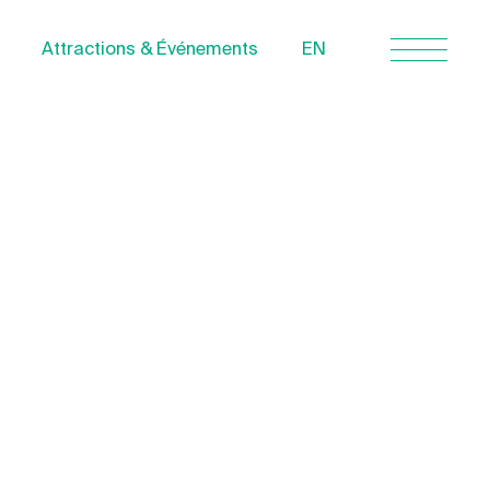
Attractions & Événements
EN
Nous joindre
À propos
Politique de
confidentialité
Quebecvacances.com