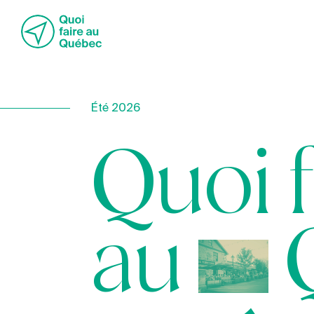
Été 2026
Quoi 
au