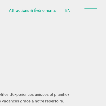
Attractions & Événements
EN
Nous joindre
À propos
Politique de
confidentialité
Quebecvacances.com
fitez d'expériences uniques et planifiez
 vacances grâce à notre répertoire.