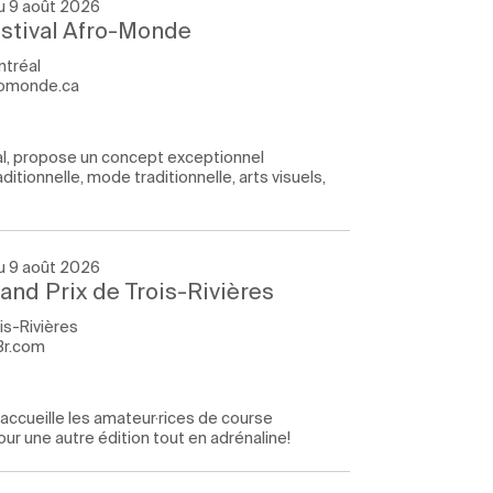
u 9 août 2026
stival Afro-Monde
tréal
romonde.ca
al, propose un concept exceptionnel
tionnelle, mode traditionnelle, arts visuels,
u 9 août 2026
and Prix de Trois-Rivières
is-Rivières
3r.com
 accueille les amateur·rices de course
ur une autre édition tout en adrénaline!