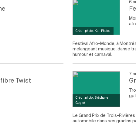
6 a
ne
Fe
Mon
af
Crédit photo : Kaji Photos
Festival Afro-Monde, à Montré
mélangeant musique, danse tradi
humour et carnaval.
7 a
 fibre Twist
Gr
Tro
gp
Crédit photo : Stéphane
Gagné
Le Grand Prix de Trois-Rivières
automobile dans ses gradins po