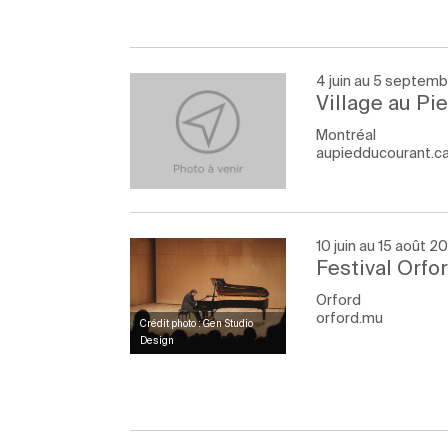
4 juin au 5 septem
Village au P
Montréal
aupiedducourant.ca
10 juin au 15 août 2
Festival Orfo
Orford
orford.mu
Crédit photo : Gen Studio
Design