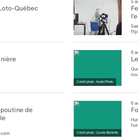
5 a
 Loto-Québec
Fe
l’
Sai
ffp
6 a
inière
Le
Qu
nou
Crédit photo : Audet Photo
6 a
a poutine de
Fo
le
Hu
foi
e.com
Crédit photo : Carole Mallette