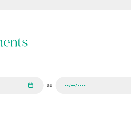
ments
au