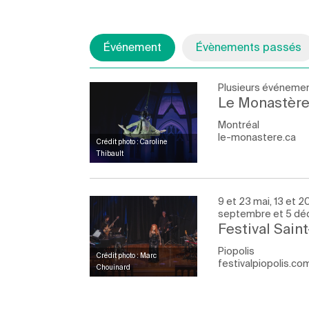
Événement
Évènements passés
Plusieurs événemen
Le Monastère
Montréal
le-monastere.ca
Crédit photo : Caroline
Thibault
9 et 23 mai, 13 et 20 
septembre et 5 d
Festival Sain
Piopolis
Crédit photo : Marc
festivalpiopolis.co
Chouinard