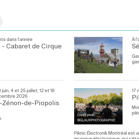
ts dans l'année
À l
 - Cabaret de Cirque
Sé
Ga
gas
juin, 4 et 25 juillet, 12 et 19
17 
écembre 2026
Pi
t-Zénon-de-Piopolis
Mon
pik
Crédit photo :
m
BIGLAURPHOTOGRAPHIE
Piknic Électronik Montréal es
musique électronique, qui s’ét