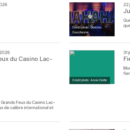
2026
22 
Ju
Qu
qu
Crédit photo : Dominic
Courchesne
t 2026
31 
eux du Casino Lac-
Fi
Mon
fie
Crédit photo : Annie Diotte
s Grands Feux du Casino Lac-
de calibre international et