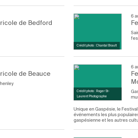
6 a
ricole de Bedford
Fe
Sai
fes
Crédit photo : Chantal Brault
6 a
gricole de Beauce
Fe
M
henley
Ga
Crédit photo : Roger St-
mu
Laurent Photographe
Unique en Gaspésie, le Festiva
événements les plus populaires 
gaspésienne et les autres cul