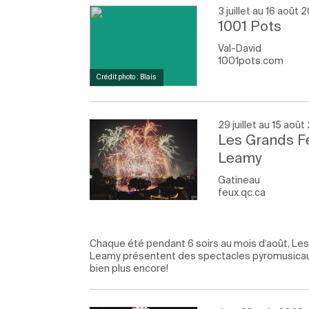
3 juillet au 16 août 
1001 Pots
Val-David
1001pots.com
Crédit photo : Blais
29 juillet au 15 aoû
Les Grands F
Leamy
Gatineau
feux.qc.ca
Chaque été pendant 6 soirs au mois d’août, Le
Leamy présentent des spectacles pyromusicaux 
bien plus encore!