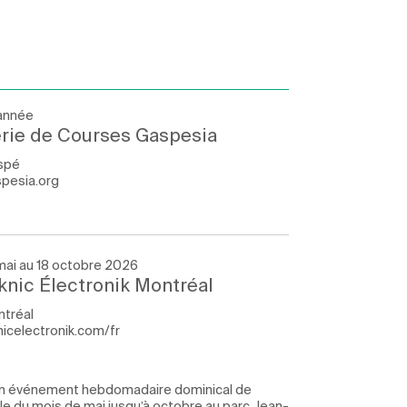
'année
rie de Courses Gaspesia
spé
pesia.org
mai au 18 octobre 2026
knic Électronik Montréal
tréal
nicelectronik.com/fr
t un événement hebdomadaire dominical de
ale du mois de mai jusqu’à octobre au parc Jean-