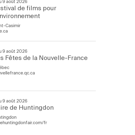
u 9 août 2026
stival de films pour
environnement
nt-Casimir
e.ca
u 9 août 2026
s Fêtes de la Nouvelle-France
ébec
vellefrance.qc.ca
u 9 août 2026
ire de Huntingdon
ntingdon
rehuntingdonfair.com/fr