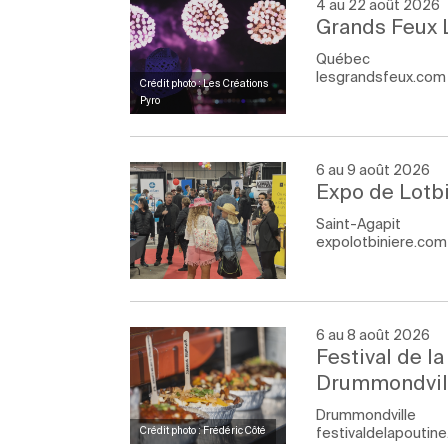
4 au 22 août 2026
Grands Feux
Québec
lesgrandsfeux.com
Crédit photo : Les Créations
Pyro
6 au 9 août 2026
Expo de Lotb
Saint-Agapit
expolotbiniere.com
6 au 8 août 2026
Festival de l
Drummondvil
Drummondville
festivaldelapoutin
Crédit photo : Frédéric Côté