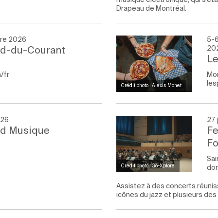
Drapeau de Montréal.
bre 2026
5-6
ied-du-Courant
20
Le
/fr
Mon
les
Crédit photo : Alexis Monet
026
27 
rd Musique
Fe
Fo
Sai
do
Crédit photo : Go-Xplore
Assistez à des concerts réuni
icônes du jazz et plusieurs de