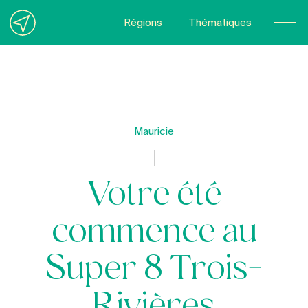
Régions
Thématiques
Nous joindre
À propos
Politique de confidentialité
Mauricie
Quebecvacances.com
Votre été
commence au
Super 8 Trois-