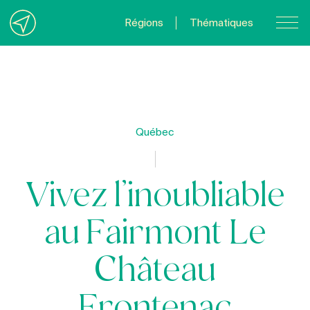
Régions
Thématiques
Nous joindre
À propos
Politique de confidentialité
Québec
Quebecvacances.com
Vivez l’inoubliable
au Fairmont Le
Château