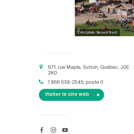
Crédit photo : Bernard Brault
671, rue Maple, Sutton, Québec, J0E
2K0
1 866 538-2545, poste 0
Visiter le site web