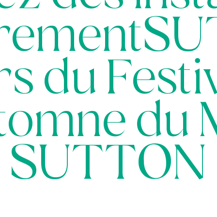
rementS
rs du Festi
utomne du 
SUTTON