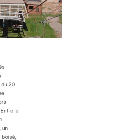
és
u
s du 20
ne
ors
Entre le
e
, un
 boisé,