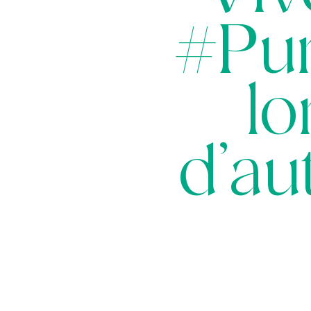
#Pu
lo
d’a