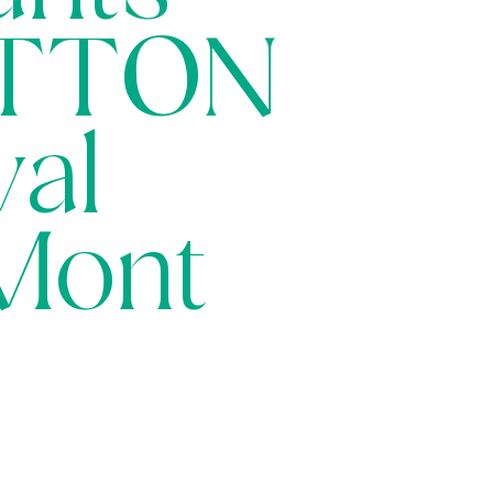
UTTON
val
Mont