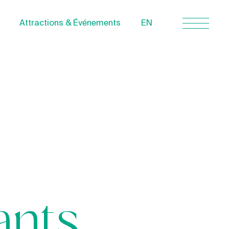
Attractions & Événements
EN
Nous joindre
À propos
Politique de
confidentialité
Quebecvacances.com
ants