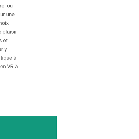
re, ou
our une
hoix
 plaisir
s et
ur y
tique à
 en VR à