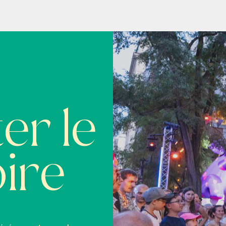
er le
ire