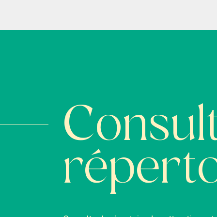
Consult
réperto