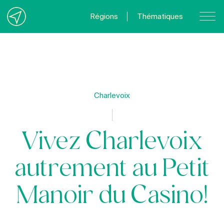
Régions
Thématiques
Nous joindre
À propos
Politique de confidentialité
Charlevoix
Quebecvacances.com
Vivez Charlevoix
autrement au Petit
Manoir du Casino!