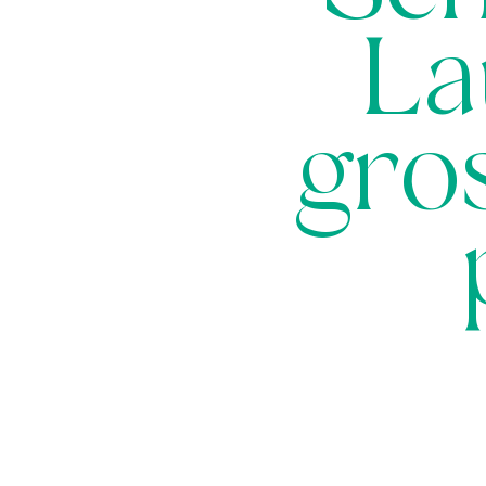
La
gro