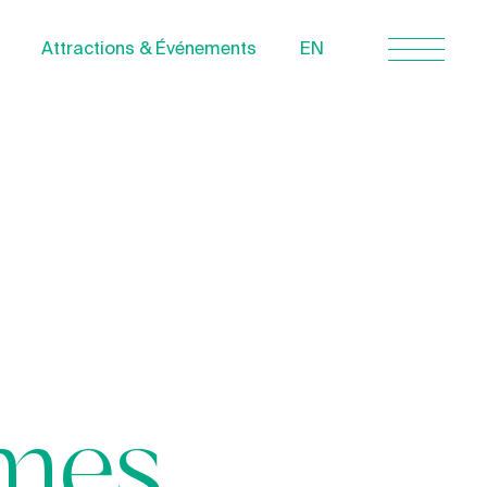
Attractions & Événements
EN
Nous joindre
À propos
Politique de
confidentialité
Quebecvacances.com
imes