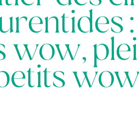
urentides :
s wow, plei
petits wow