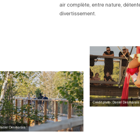
air complète, entre nature, détent
divertissement.
Crédit photo : Daniel Desmarais
: Daniel Desmarais