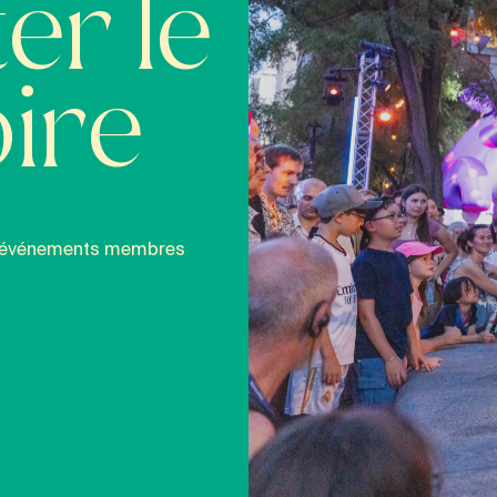
er le
ire
 et événements membres