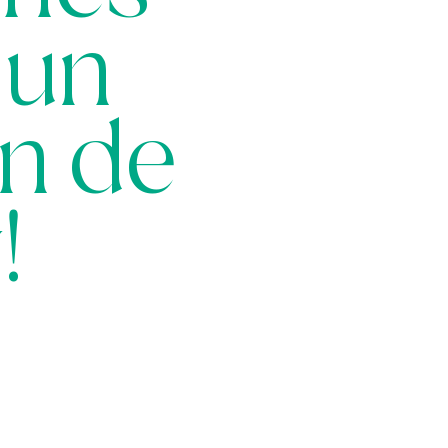
 un
n de
!