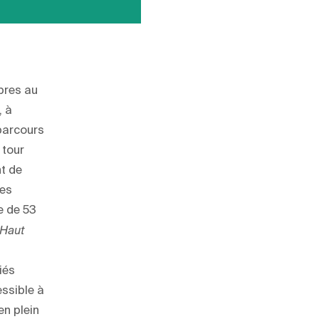
bres au
, à
parcours
 tour
t de
des
de de 53
-Haut
iés
essible à
en plein