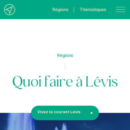
Régions
Thématiques
Nous joindre
À propos
Politique de confidentialité
Régions
Quebecvacances.com
Quoi faire à Lévis
Vivez le courant Lévis