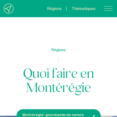
Régions
Thématiques
Nous joindre
À propos
Politique de confidentialité
Régions
Quebecvacances.com
Quoi faire en
Montérégie
Montérégie, gourmands de nature