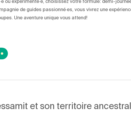
 ou expérimenté·e, choisissez votre formule: demi-journée, 
mpagnie de guides passionné·es, vous vivrez une expérience 
oupes. Une aventure unique vous attend!
amit et son territoire ancestral,