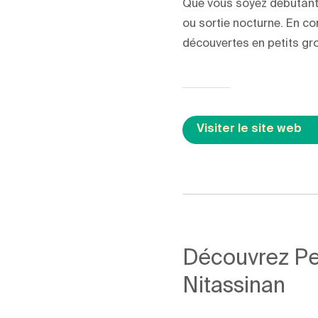
Que vous soyez débutant·e
ou sortie nocturne. En co
découvertes en petits gr
Visiter le site web
Découvrez Pess
Nitassinan