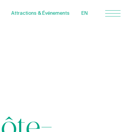
Attractions & Événements
EN
Nous joindre
À propos
Politique de
confidentialité
Quebecvacances.com
Côte-