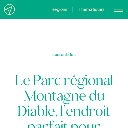
Régions
Thématiques
Nous joindre
À propos
Politique de confidentialité
Laurentides
Quebecvacances.com
Le Parc régional
Montagne du
Diable, l’endroit