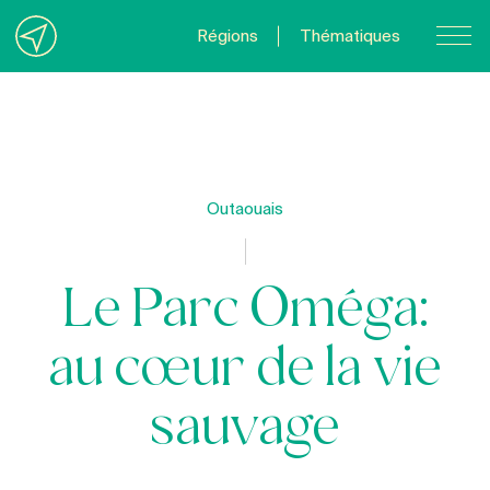
Régions
Thématiques
Nous joindre
À propos
Politique de confidentialité
Outaouais
Quebecvacances.com
Le Parc Oméga:
au cœur de la vie
sauvage