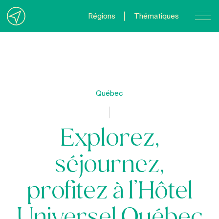
Régions
Thématiques
Nous joindre
À propos
Politique de confidentialité
Québec
Quebecvacances.com
Explorez,
séjournez,
profitez à l’Hôtel