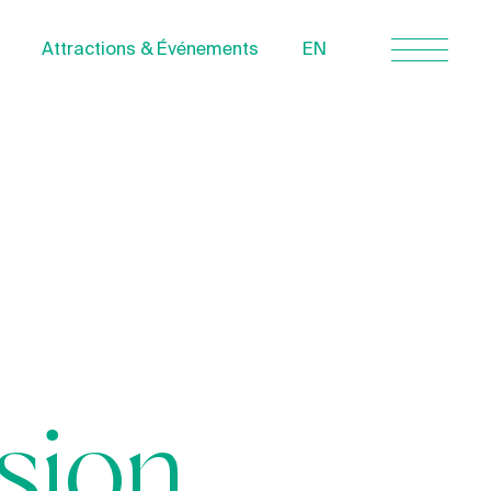
Attractions & Événements
EN
Nous joindre
À propos
Politique de
confidentialité
Quebecvacances.com
sion