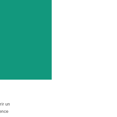
frir un
ience