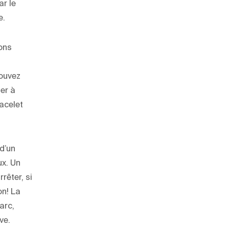
ar le
e.
ions
pouvez
ter à
acelet
d’un
ux. Un
rêter, si
on! La
arc,
ve.