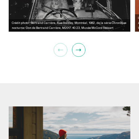
Crédit photo : Bertrand Carrière, Rue Stanley, Montréal, 1982, de la série Chronique
nocturne. Don de Bertrand Carrière, M2017.40.23, Musée McCord Stewart